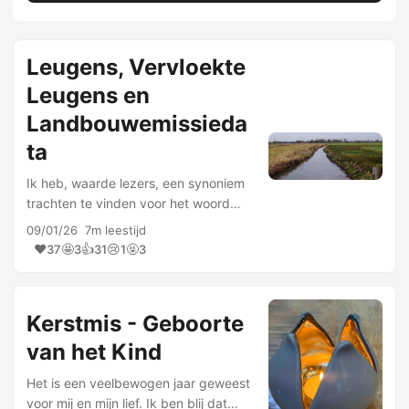
Leugens, Vervloekte
Leugens en
Landbouwemissieda
ta
Ik heb, waarde lezers, een synoniem
trachten te vinden voor het woord
‘vervloekt’ in de titel van deze
09/01/26
7m leestijd
blogpost. Het is een lelijk woord. We
❤️
🤩
👍
😢
🤬
37
3
31
1
3
kennen de Engelse variant maar al te
goed: “There are three …
Kerstmis - Geboorte
van het Kind
Het is een veelbewogen jaar geweest
voor mij en mijn lief. Ik ben blij dat