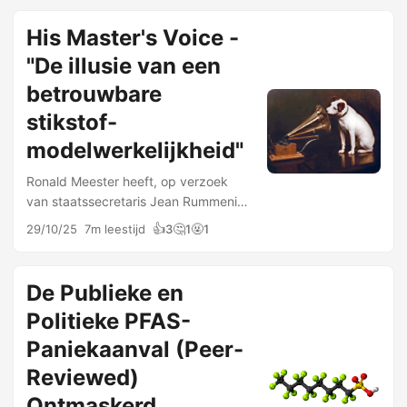
Rijcken (PR) - de landsadvocaat -
bevraagd over pesticiden en
His Master's Voice -
voorzorg. …
"De illusie van een
betrouwbare
stikstof-
modelwerkelijkheid"
Ronald Meester heeft, op verzoek
van staatssecretaris Jean Rummenie
(BBB), zich gebogen over het
👍
🤔
🤬
29/10/25
7m leestijd
3
1
1
Nederlandse stikstofdiscours.
Afgelopen week zijn Meesters
bevindingen naar buiten gebracht:
De Publieke en
De illusie …
Politieke PFAS-
Paniekaanval (Peer-
Reviewed)
Ontmaskerd