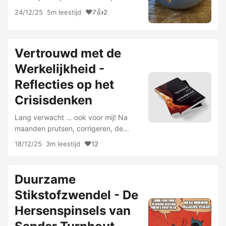
mijn boek is afgerond en nu gedrukt
❤️
👍
24/12/25
5m leestijd
7
2
wordt. Het is een forse ‘bevalling’
geweest. Het boek is al te bestellen -
zie de …
Vertrouwd met de
Werkelijkheid -
Reflecties op het
Crisisdenken
Lang verwacht … ook voor mij! Na
maanden prutsen, corrigeren, de
omslag en de opmaak bedenken ligt
❤️
18/12/25
3m leestijd
12
mijn boek nu bij de drukker. De plaat
die deze blogpost siert is dus een
mockup. Ik heb een paar …
Duurzame
Stikstofzwendel - De
Hersenspinsels van