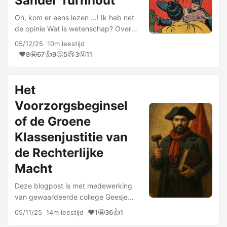
Sander Turnhout
Oh, kom er eens lezen …! Ik heb net
de opinie Wat is wetenschap? Over
feitenbrij als afleiding van Sander
05/12/25
10m leestijd
Turnhout gelezen. Het is te vinden bij
❤️
🤩
👍
🤔
😢
🤬
8
67
9
5
3
11
NatureToday. Ik heb ooit wel eens
contact gehad met dit …
Het
Voorzorgsbeginsel
of de Groene
Klassenjustitie van
de Rechterlijke
Macht
Deze blogpost is met medewerking
van gewaardeerde college Geesje
Rotgers geschreven. Zij heeft
❤️
🤩
👍
05/11/25
14m leestijd
1
36
1
namelijk advocatenkantoor Pels