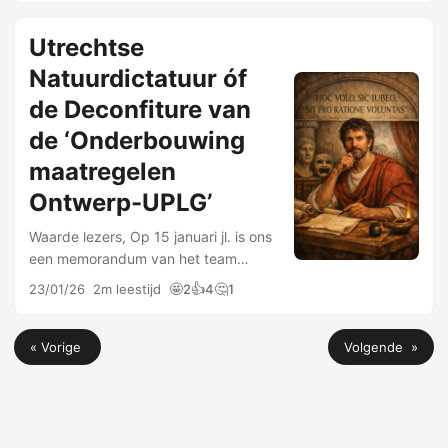
een beetje trachten te vermijden. Wat
schetst mijn eigen …
Utrechtse
Natuurdictatuur óf
de Deconfiture van
de ‘Onderbouwing
maatregelen
Ontwerp-UPLG’
Waarde lezers, Op 15 januari jl. is ons
een memorandum van het team
Utrechts Programma Landelijk
🤩
👍
🤔
23/01/26
2m leestijd
2
4
1
Gebied toegestuurd waarin stelling
wordt genomen inzake, onder
andere, de rapporten van Wouter de
« Vorige
Volgende »
Heij …