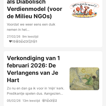
als Diabolisch
Verdienmodel (voor
de Milieu NGOs)
Voordat we weer eens een duik
nemen in het
gewasbeschermingsmiddelendossier,
27/02/26
9m leestijd
vraag ik de aandacht van mijn
❤️
🤩
👍
🤔
🤬
15
3
23
1
1
waarde lezers voor een interview met
mij: ‘stikstofdiscours is
staatsterrorisme’. Ook een …
Verkondiging van 1
februari 2026: De
Verlangens van Je
Hart
Zo nu en dan ga ik voor in ‘mijn’ kerk.
Predikantje spelen dus. Aangezien
mijn vader later in zijn leven
🤩
👍
🤬
05/02/26
13m leestijd
1
3
2
predikant werd, heb ik die rol altijd