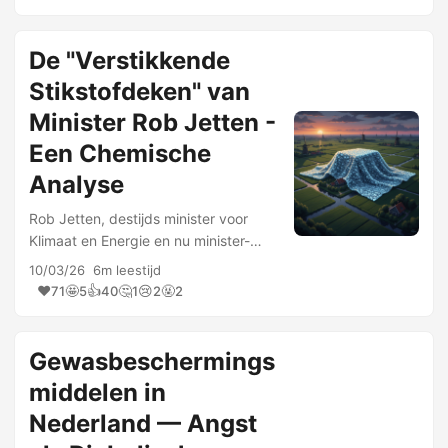
hope when the whole day’s done”
Invisible Sun — The Police
“Extraordinary Claims Require …
De "Verstikkende
Stikstofdeken" van
Minister Rob Jetten -
Een Chemische
Analyse
Rob Jetten, destijds minister voor
Klimaat en Energie en nu minister-
president, waarschuwde Nederland
10/03/26
6m leestijd
voor een “verstikkende
❤️
🤩
👍
🤔
😢
🤬
71
5
40
1
2
2
stikstofdeken” die over het land lag.
Dit is de quote gedaan tijdens het …
Gewasbeschermings
middelen in
Nederland — Angst