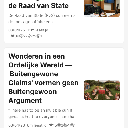
de Raad van State
De Raad van State (RvS) schreef na
de toeslagenaffaire een
reflectierapport over tunnelvisie, het
08/04/26
10m leestijd
belang van tegenspraak en de
❤️
🤩
👍
🤬
39
22
25
1
noodzaak van aandacht voor
maatschappelijke gevolgen van
rechtspraak. …
Wonderen in een
Ordelijke Wereld —
'Buitengewone
Claims' vormen geen
Buitengewoon
Argument
“There has to be an invisible sun It
gives its heat to everyone There has
to be an invisible sun That gives us
❤️
🤩
👍
🤔
03/04/26
8m leestijd
15
3
4
1