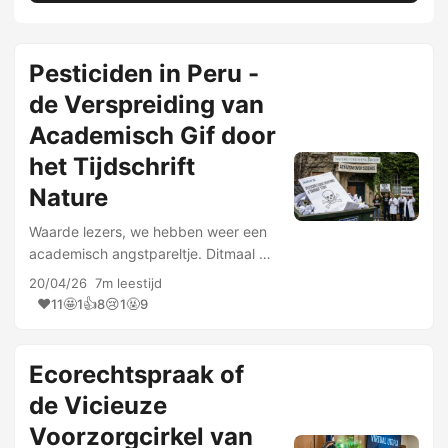
Pesticiden in Peru -
de Verspreiding van
Academisch Gif door
het Tijdschrift
Nature
Waarde lezers, we hebben weer een
academisch angstpareltje. Ditmaal uit
Nature, het tijdschrift dat in de
20/04/26
7m leestijd
academische hiërarchie zo’n beetje
❤️
🤩
👍
😢
🤬
11
1
8
1
9
fungeert als de Heilige Graal en
blijkbaar ook als …
Ecorechtspraak of
de Vicieuze
Voorzorgcirkel van