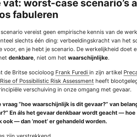
e vat: worst-case scenario’s a
os fabuleren
scenario vereist geen empirische kennis van de werke
nteel slechts één ding: verbeeldingskracht van het 
te voor, en je hebt je scenario. De werkelijkheid doet 
het
denkbare
, niet om het
waarschijnlijke
.
at de Britse socioloog
Frank Furedi
in zijn artikel
Prec
Rise of Possibilistic Risk Assessment
heeft blootgeleg
principiële verschuiving in onze omgang met gevaar.
e vraag “hoe waarschijnlijk is dit gevaar?” van belang
r?” En áls het gevaar denkbaar wordt geacht — hoe
k ook — dan ‘moet’ er gehandeld worden.
s zijn verstrekkend.