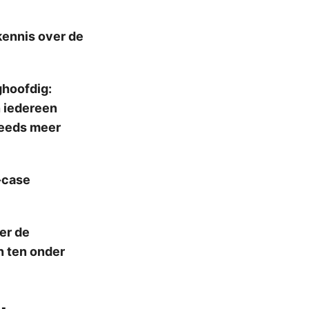
kennis over de
ghoofdig:
n iedereen
steeds meer
t-case
er de
n ten onder