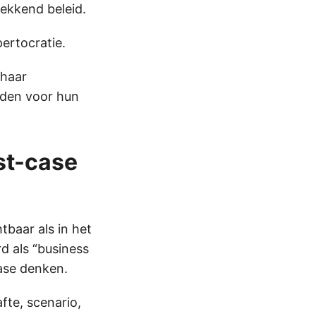
ekkend beleid.
ertocratie.
 haar
oeden voor hun
st-case
baar als in het
d als “business
case denken.
fte, scenario,