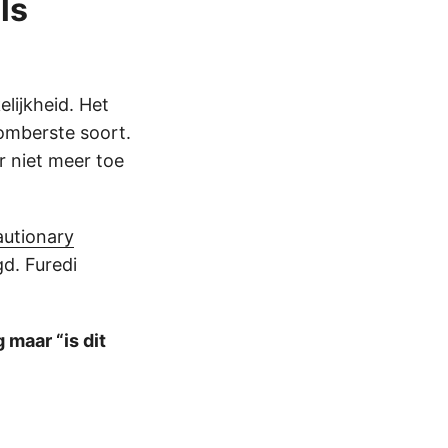
ls
lijkheid. Het
somberste soort.
er niet meer toe
autionary
d. Furedi
 maar “is dit