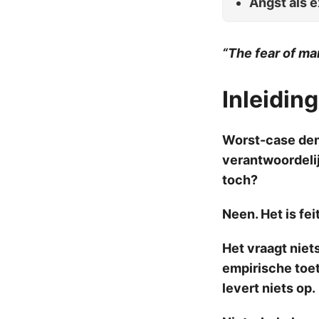
Angst als e
“The fear of man
Inleiding
Worst-case denk
verantwoordelij
toch?
Neen. Het is fe
Het vraagt niet
empirische toet
levert niets op.