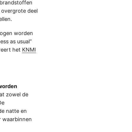
 brandstoffen
 overgrote deel
llen.
n mogen worden
ess as usual”
weert het
KNMI
 worden
at zowel de
De
de natte en
r waarbinnen