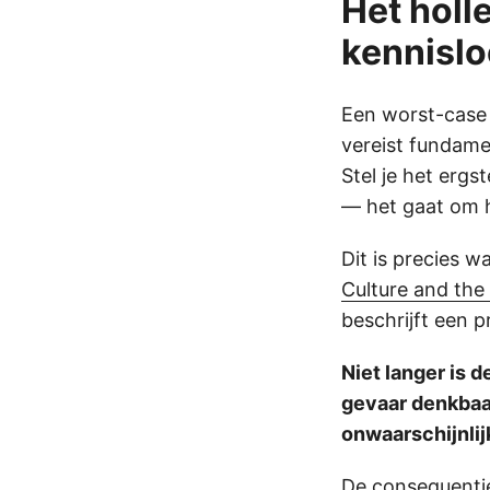
Het holl
kennislo
Een worst-case 
vereist fundame
Stel je het ergs
— het gaat om 
Dit is precies w
Culture and the 
beschrijft een 
Niet langer is d
gevaar denkbaa
onwaarschijnlij
De consequentie