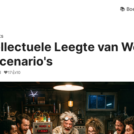
📚 Bo
ts
ellectuele Leegte van W
cenario's
d
❤️
👍
17
10