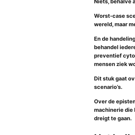
Niets, behalve 
Worst-case scen
wereld, maar m
En de handeling
behandel iedere
preventief cyto
mensen ziek wor
Dit stuk gaat o
scenario’s.
Over de episte
machinerie die 
dreigt te gaan.