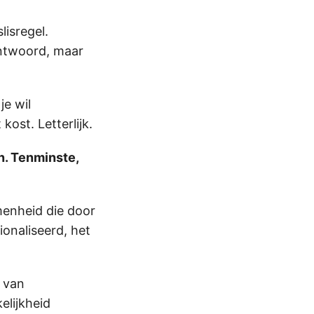
lisregel.
antwoord, maar
je wil
ost. Letterlijk.
n. Tenminste,
omenheid die door
onaliseerd, het
 van
elijkheid