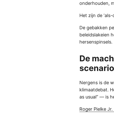
onderhouden, ma
Het zijn de ‘als
De gebakken per
beleidslakeien 
hersenspinsels.
De machi
scenario
Nergens is de w
klimaatdebat. H
as usual” — is 
Roger Pielke Jr