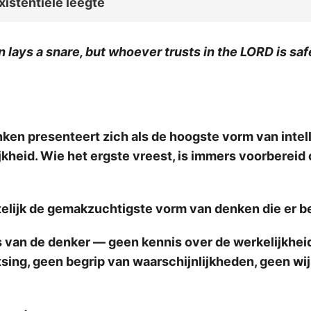
xistentiële leegte
 lays a snare, but whoever trusts in the LORD is saf
en presenteert zich als de hoogste vorm van intel
kheid. Wie het ergste vreest, is immers voorbereid 
itelijk de gemakzuchtigste vorm van denken die er b
s van de denker — geen kennis over de werkelijkhei
sing, geen begrip van waarschijnlijkheden, geen wi