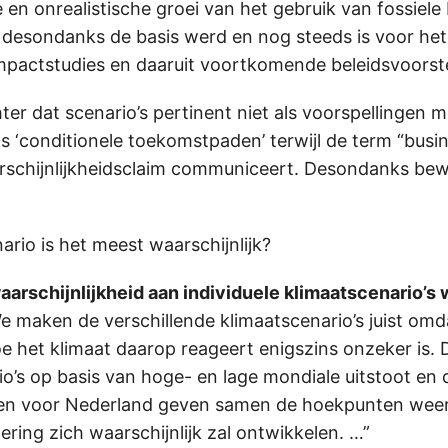
 en onrealistische groei van het gebruik van fossiele
 desondanks de basis werd en nog steeds is voor het
mpactstudies en daaruit voortkomende beleidsvoorste
hter dat scenario’s pertinent niet als voorspellinge
s ‘conditionele toekomstpaden’ terwijl de term “busin
rschijnlijkheidsclaim communiceert. Desondanks be
ario is het meest waarschijnlijk?
aarschijnlijkheid aan individuele klimaatscenario’s
 maken de verschillende klimaatscenario’s juist omd
oe het klimaat daarop reageert enigszins onzeker is. 
io’s op basis van hoge- en lage mondiale uitstoot en 
ten voor Nederland geven samen de hoekpunten wee
ring zich waarschijnlijk zal ontwikkelen. …”