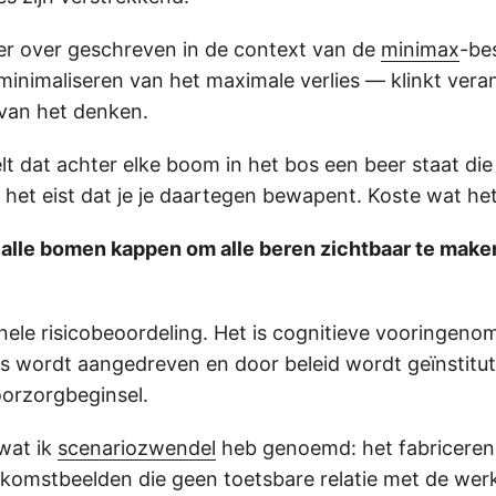
der over geschreven in de context van de
minimax
-bes
inimaliseren van het maximale verlies — klinkt ver
 van het denken.
t dat achter elke boom in het bos een beer staat die 
het eist dat je je daartegen bewapent. Koste wat het k
 alle bomen kappen om alle beren zichtbaar te make
onele risicobeoordeling. Het is cognitieve vooringen
s wordt aangedreven en door beleid wordt geïnstituti
oorzorgbeginsel.
 wat ik
scenariozwendel
heb genoemd: het fabriceren
komstbeelden die geen toetsbare relatie met de werk