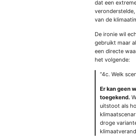
dat een extreme
veronderstelde,
van de klimaati
De ironie wil ec
gebruikt maar al
een directe waa
het volgende:
“4c. Welk scen
Er kan geen w
toegekend.
We
uitstoot als h
klimaatscenar
droge varian
klimaatverande