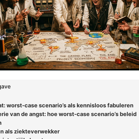
gave
at: worst-case scenario’s als kennisloos fabuleren
rie van de angst: hoe worst-case scenario’s beleid
n
jn als ziekteverwekker