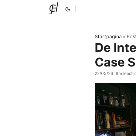
|
Startpagina
Pos
»
De Int
Case S
22/05/26
8m leestij