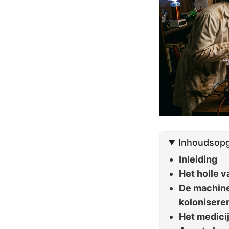
Inhoudsop
Inleiding
Het holle v
De machine
kolonisere
Het medici