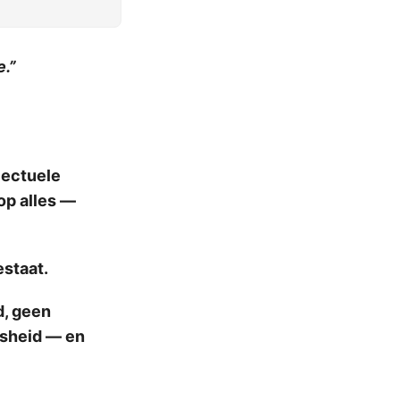
e.”
lectuele
op alles —
estaat.
d, geen
jsheid — en