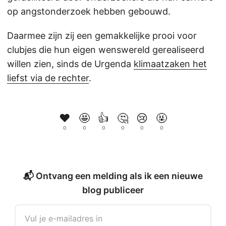
op angstonderzoek hebben gebouwd.
Daarmee zijn zij een gemakkelijke prooi voor
clubjes die hun eigen wenswereld gerealiseerd
willen zien, sinds de Urgenda
klimaatzaken het
liefst via de rechter
.
❤️
🤩
👍
🤔
😢
🤬
0
0
0
0
0
0
📬 Ontvang een melding als ik een nieuwe
blog publiceer