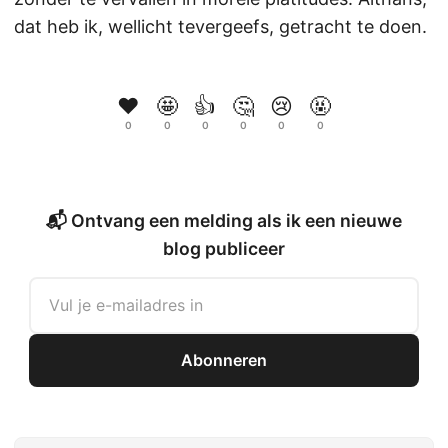
dat heb ik, wellicht tevergeefs, getracht te doen.
❤️
🤩
👍
🤔
😢
🤬
0
0
0
0
0
0
📬 Ontvang een melding als ik een nieuwe
blog publiceer
Abonneren