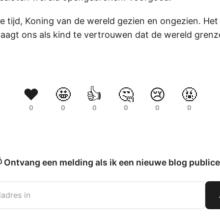
de tijd, Koning van de wereld gezien en ongezien. He
aagt ons als kind te vertrouwen dat de wereld grenz
!
❤️
🤩
👍
🤔
😢
🤬
0
0
0
0
0
0
 Ontvang een melding als ik een nieuwe blog publice