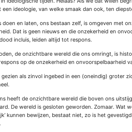
 in ideologische tijden. Helaas? Als we dat willen beg
een ideologie, van welke smaak dan ook, ten diepste
ons doen en laten, ons bestaan zelf, is omgeven met o
eid. Dat is geen nieuws en die onzekerheid en onvo
dood incluis, leiden altijd tot respons.
oden, de onzichtbare wereld die ons omringt, is histo
espons op de onzekerheid en onvoorspelbaarheid va
gezien als zinvol ingebed in een (oneindig) groter z
eel.
 heeft de onzichtbare wereld die boven ons uitstijgt
ard. De wereld is gesloten geworden. Zomaar. Wat w
k’ kunnen bewijzen, bestaat niet, zo is het gevestig
.