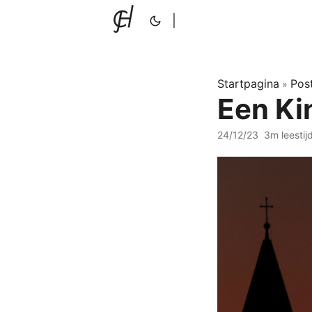
|
Startpagina
Pos
»
Een Kin
24/12/23
3m leestij