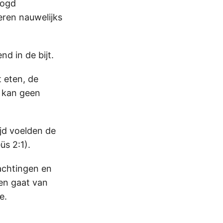
oogd
eren nauwelijks
d in de bijt.
t eten, de
e kan geen
ijd voelden de
s 2:1).
achtingen en
 en gaat van
e.