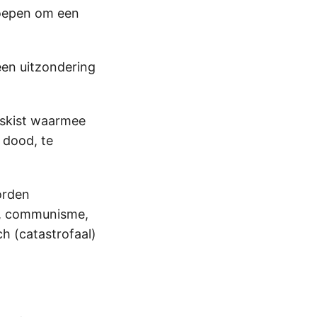
roepen om een
een uitzondering
apskist waarmee
 dood, te
orden
me, communisme,
ch (catastrofaal)