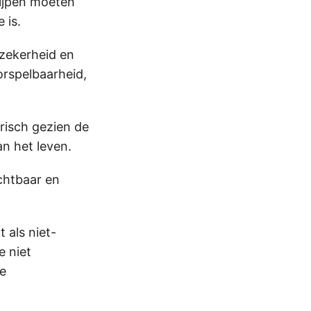
rijpen moeten
 is.
nzekerheid en
orspelbaarheid,
risch gezien de
n het leven.
ichtbaar en
 als niet-
e niet
de