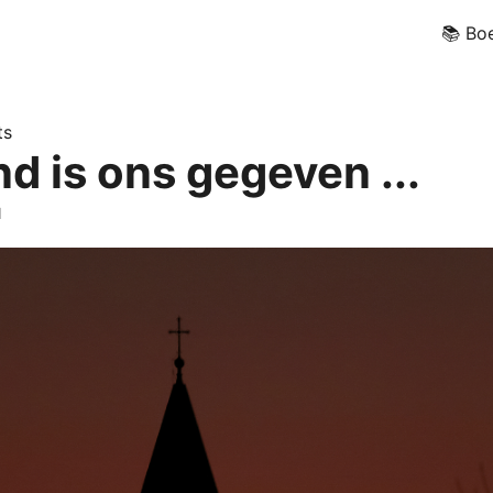
📚 Bo
ts
d is ons gegeven ...
d