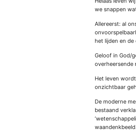
Helaas leven wij
we snappen wat 
Allereerst: al 
onvoorspelbaarh
het lijden en de 
Geloof in God/g
overheersende r
Het leven wordt 
onzichtbaar geh
De moderne mens
bestaand verkla
‘wetenschappelij
waandenkbeeld