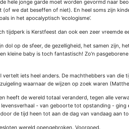
: de hele jonge garde moet worden gevormd naar be
t (of we dat beseffen of niet). En heel soms zijn kind
als in het apocalyptisch ’ecologisme’.
ch tijdperk is Kerstfeest dan ook een zeer vreemde een
ijn dol op de sfeer, de gezelligheid, het samen zijn, he
 een kleine baby is toch fantastisch! Zo’n pasgeboren
 vertelt iets heel anders. De machthebbers van die t
 zuigeling waarnaar de wijzen op zoek waren (Mattheü
en heeft de wereld totaal veranderd, tegen alle verw
n levensverhaal - van geboorte tot opstanding - ging
door de tijd heen tot aan de dag van vandaag aan to
gesloten wereld opengebroken. Voorgoed.