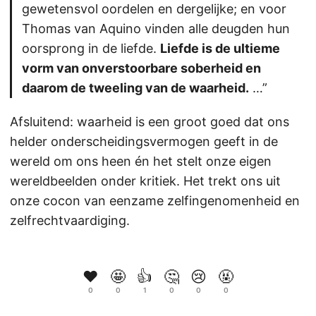
gewetensvol oordelen en dergelijke; en voor
Thomas van Aquino vinden alle deugden hun
oorsprong in de liefde.
Liefde is de ultieme
vorm van onverstoorbare soberheid en
daarom de tweeling van de waarheid.
…”
Afsluitend: waarheid is een groot goed dat ons
helder onderscheidingsvermogen geeft in de
wereld om ons heen én het stelt onze eigen
wereldbeelden onder kritiek. Het trekt ons uit
onze cocon van eenzame zelfingenomenheid en
zelfrechtvaardiging.
❤️
🤩
👍
🤔
😢
🤬
0
0
1
0
0
0