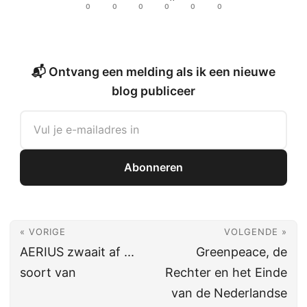
0
0
0
0
0
0
📬 Ontvang een melding als ik een nieuwe
blog publiceer
Abonneren
« VORIGE
VOLGENDE »
AERIUS zwaait af ...
Greenpeace, de
soort van
Rechter en het Einde
van de Nederlandse