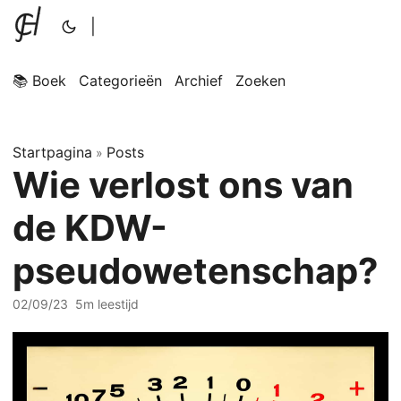
|
📚 Boek
Categorieën
Archief
Zoeken
Startpagina
Posts
»
Wie verlost ons van
de KDW-
pseudowetenschap?
02/09/23
5m leestijd