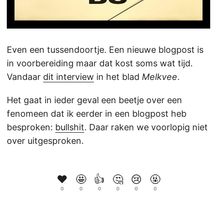
Even een tussendoortje. Een nieuwe blogpost is
in voorbereiding maar dat kost soms wat tijd.
Vandaar
dit interview
in het blad
Melkvee
.
Het gaat in ieder geval een beetje over een
fenomeen dat ik eerder in een blogpost heb
besproken:
bullshit
. Daar raken we voorlopig niet
over uitgesproken.
❤️
🤩
👍
🤔
😢
🤬
0
0
0
0
0
0