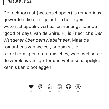
nature is us.
”
De technocraat (wetenschapper) is romanticus
geworden die echt gelooft in het eigen
wetenschappelijk verhaal en verlangt naar de
‘good ol’ days’ van de Shire. Hij is Friedrich’s
Der
Wanderer über dem Nebelmeer
. Maar de
romanticus van weleer, ondanks alle
tekortkomingen en fantasietjes, weet wel beter:
de wereld is veel groter dan wetenschappelijke
kennis kan blootleggen.
❤️
🤩
👍
🤔
😢
🤬
0
0
0
0
0
0