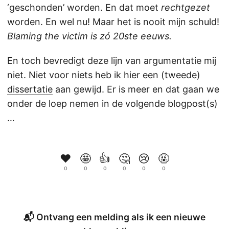
‘geschonden’ worden. En dat moet
rechtgezet
worden. En wel nu! Maar het is nooit mijn schuld!
Blaming the victim is zó 20ste eeuws.
En toch bevredigt deze lijn van argumentatie mij
niet. Niet voor niets heb ik hier een (tweede)
dissertatie
aan gewijd. Er is meer en dat gaan we
onder de loep nemen in de volgende blogpost(s)
…
❤️
🤩
👍
🤔
😢
🤬
0
0
0
0
0
0
📬 Ontvang een melding als ik een nieuwe