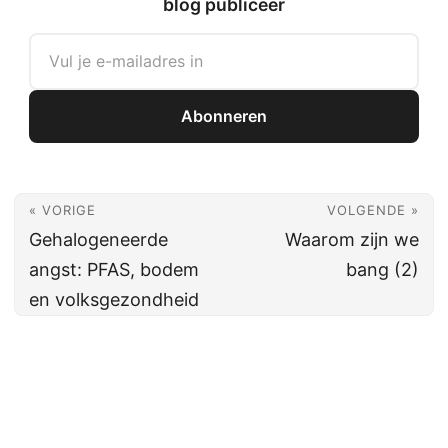
blog publiceer
Abonneren
« VORIGE
VOLGENDE »
Gehalogeneerde
Waarom zijn we
angst: PFAS, bodem
bang (2)
en volksgezondheid
© 2026
Jaap C. Hanekamp
139633
👀