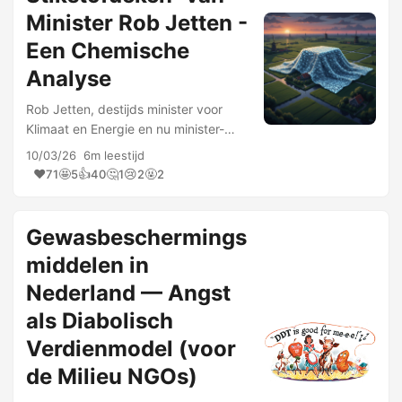
Minister Rob Jetten -
Een Chemische
Analyse
Rob Jetten, destijds minister voor
Klimaat en Energie en nu minister-
president, waarschuwde Nederland
10/03/26
6m leestijd
voor een “verstikkende
❤️
🤩
👍
🤔
😢
🤬
71
5
40
1
2
2
stikstofdeken” die over het land lag.
Dit is de quote gedaan tijdens het …
Gewasbeschermings
middelen in
Nederland — Angst
als Diabolisch
Verdienmodel (voor
de Milieu NGOs)