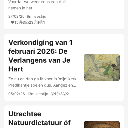
Voordat we weer eens een duik
nemen in het
gewasbeschermingsmiddelendossier,
27/02/26
9m leestijd
vraag ik de aandacht van mijn
❤️
🤩
👍
🤔
🤬
15
3
23
1
1
waarde lezers voor een interview met
mij: ‘stikstofdiscours is
staatsterrorisme’. Ook een …
Verkondiging van 1
februari 2026: De
Verlangens van Je
Hart
Zo nu en dan ga ik voor in ‘mijn’ kerk.
Predikantje spelen dus. Aangezien
mijn vader later in zijn leven
🤩
👍
🤬
05/02/26
13m leestijd
1
3
2
predikant werd, heb ik die rol altijd
een beetje trachten te vermijden. Wat
schetst mijn eigen …
Utrechtse
Natuurdictatuur óf