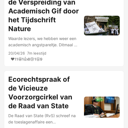
de Verspreiding van
Academisch Gif door
het Tijdschrift
Nature
Waarde lezers, we hebben weer een
academisch angstpareltje. Ditmaal uit
Nature, het tijdschrift dat in de
20/04/26
7m leestijd
academische hiërarchie zo’n beetje
❤️
🤩
👍
😢
🤬
11
1
8
1
9
fungeert als de Heilige Graal en
blijkbaar ook als …
Ecorechtspraak of
de Vicieuze
Voorzorgcirkel van
de Raad van State
De Raad van State (RvS) schreef na
de toeslagenaffaire een