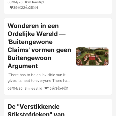
reflectierapport over tunnelvisie, het
08/04/26
10m leestijd
belang van tegenspraak en de
❤️
🤩
👍
🤬
39
22
25
1
noodzaak van aandacht voor
maatschappelijke gevolgen van
rechtspraak. …
Wonderen in een
Ordelijke Wereld —
'Buitengewone
Claims' vormen geen
Buitengewoon
Argument
“There has to be an invisible sun It
gives its heat to everyone There has
to be an invisible sun That gives us
❤️
🤩
👍
🤔
03/04/26
8m leestijd
15
3
4
1
hope when the whole day’s done”
Invisible Sun — The Police
“Extraordinary Claims Require …
De "Verstikkende
Stikstofdeken" van