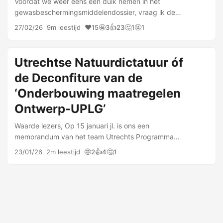
Voordat we weer eens een duik nemen in het
gewasbeschermingsmiddelendossier, vraag ik de
aandacht van mijn waarde lezers voor een interview
❤️
🤩
👍
🤔
🤬
27/02/26
9m leestijd
15
3
23
1
1
met mij: ‘stikstofdiscours is staatsterrorisme’. Ook een
…
Utrechtse Natuurdictatuur óf
de Deconfiture van de
‘Onderbouwing maatregelen
Ontwerp-UPLG’
Waarde lezers, Op 15 januari jl. is ons een
memorandum van het team Utrechts Programma
Landelijk Gebied toegestuurd waarin stelling wordt
🤩
👍
🤔
23/01/26
2m leestijd
2
4
1
genomen inzake, onder andere, de rapporten van
Wouter de Heij …