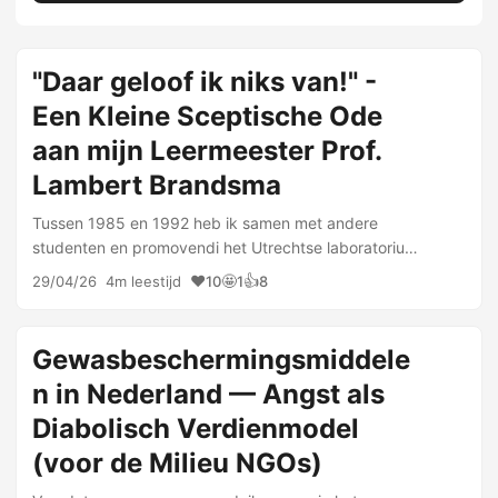
"Daar geloof ik niks van!" -
Een Kleine Sceptische Ode
aan mijn Leermeester Prof.
Lambert Brandsma
Tussen 1985 en 1992 heb ik samen met andere
studenten en promovendi het Utrechtse laboratorium
van prof. Lambert Brandsma bevolkt. Eerst als
❤️
🤩
👍
29/04/26
4m leestijd
10
1
8
student, later na mijn doctoraal in 1989 als
toegevoegd …
Gewasbeschermingsmiddele
n in Nederland — Angst als
Diabolisch Verdienmodel
(voor de Milieu NGOs)