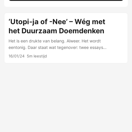
‘Utopi-ja of -Nee’ – Wég met
het Duurzaam Doemdenken
Het is een drukte van belang. Alweer. Het wordt
eentonig. Daar staat wat tegenover: twee essays
afgerond, met een derde in de maak. De laatste,
16/01/24
5m leestijd
binnenkort beschikbaar, is een kritische reflectie op
…