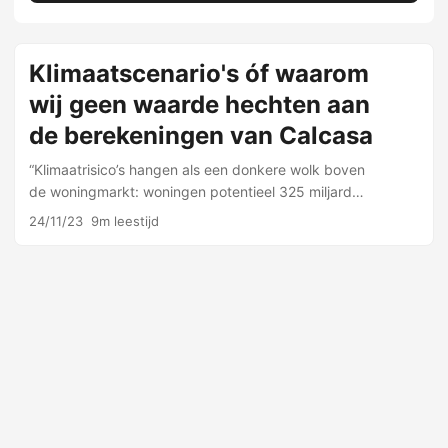
Klimaatscenario's óf waarom
wij geen waarde hechten aan
de berekeningen van Calcasa
“Klimaatrisico’s hangen als een donkere wolk boven
de woningmarkt: woningen potentieel 325 miljard
minder waard”. Als dít niet binnenkomt dan weten wij
24/11/23
9m leestijd
het ook niet meer. Niet omdat het moet …