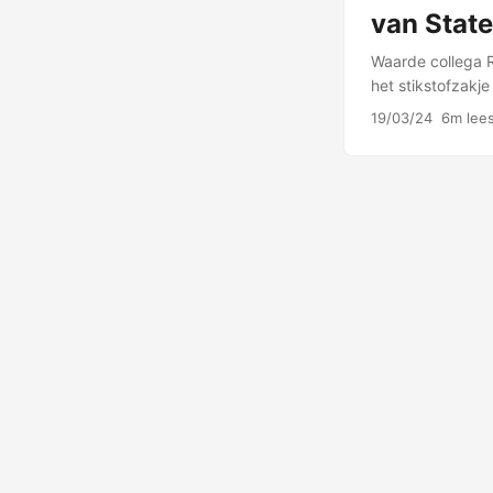
van State
Waarde collega R
het stikstofzakj
blogger hebben 
19/03/24
6m lees