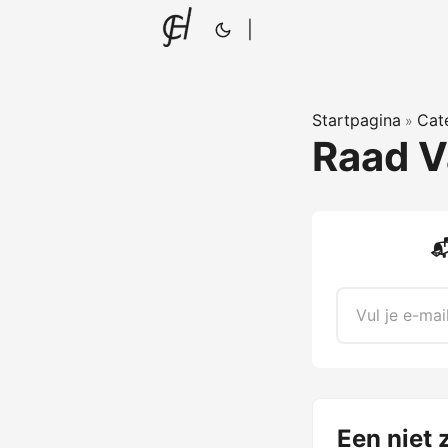
|
Startpagina
Cat
»
Raad V

Een niet 