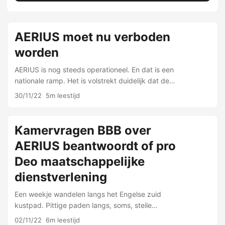
AERIUS moet nu verboden
worden
AERIUS is nog steeds operationeel. En dat is een
nationale ramp. Het is volstrekt duidelijk dat de
Nederlandse overheid en de door haar gefinancierde
30/11/22
5m leestijd
(pseudo)wetenschappelijke instituties …
Kamervragen BBB over
AERIUS beantwoordt of pro
Deo maatschappelijke
dienstverlening
Een weekje wandelen langs het Engelse zuid
kustpad. Pittige paden langs, soms, steile
‘afgronden’. Kramp in de kuiten en een kop vol mooie
02/11/22
6m leestijd