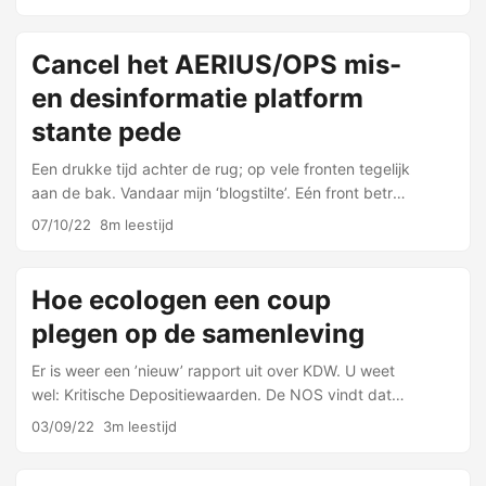
herinneringen (de titel typo is gecorrigeerd). Nu weer
thuis …
Cancel het AERIUS/OPS mis-
en desinformatie platform
stante pede
Een drukke tijd achter de rug; op vele fronten tegelijk
aan de bak. Vandaar mijn ‘blogstilte’. Eén front betreft
AERIUS; natuurlijk. Stikstof blijft op mijn (onze)
07/10/22
8m leestijd
agenda staan. Zie onder andere het …
Hoe ecologen een coup
plegen op de samenleving
Er is weer een ’nieuw’ rapport uit over KDW. U weet
wel: Kritische Depositiewaarden. De NOS vindt dat
’nieuws’. Sterker: er worden meteen ‘politiek
03/09/22
3m leestijd
relevante conclusies’ meegeleverd, of vormen die …