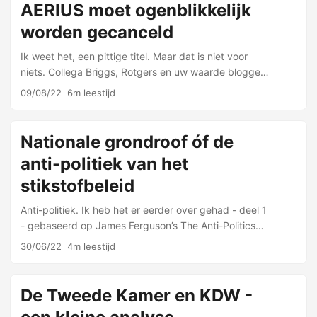
AERIUS moet ogenblikkelijk
worden gecanceld
Ik weet het, een pittige titel. Maar dat is niet voor
niets. Collega Briggs, Rotgers en uw waarde blogger
hebben onszelf de taak gesteld de in maart
09/08/22
6m leestijd
vrijgekomen validatiestudies onder de loep te …
Nationale grondroof óf de
anti-politiek van het
stikstofbeleid
Anti-politiek. Ik heb het er eerder over gehad - deel 1
- gebaseerd op James Ferguson’s The Anti-Politics
Machine: Development, Depoliticization and
30/06/22
4m leestijd
Bureaucratic Power in Lesotho. Dit is Ferguson’s …
De Tweede Kamer en KDW -