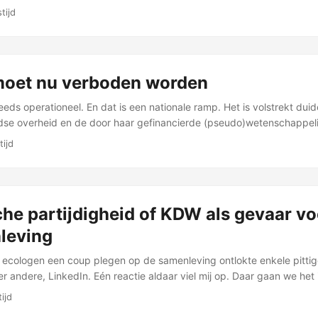
van …
tijd
oet nu verboden worden
eds operationeel. En dat is een nationale ramp. Het is volstrekt duide
dse overheid en de door haar gefinancierde (pseudo)wetenschappeli
tijd
he partijdigheid of KDW als gevaar vo
leving
ecologen een coup plegen op de samenleving ontlokte enkele pitti
er andere, LinkedIn. Eén reactie aldaar viel mij op. Daar gaan we het 
ver hebben …
ijd