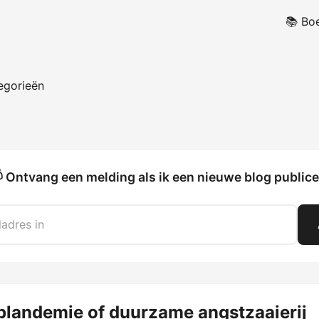
📚 Bo
egorieën
 Ontvang een melding als ik een nieuwe blog publice
plandemie of duurzame angstzaaierij