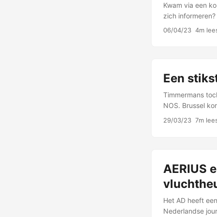
Kwam via een ko
zich informeren? 
verscheen. Toch
06/04/23
4m lees
Een stiks
Timmermans toch 
NOS. Brussel ko
gaat op de thee/k
29/03/23
7m lees
AERIUS en
vluchthe
Het AD heeft een
Nederlandse journ