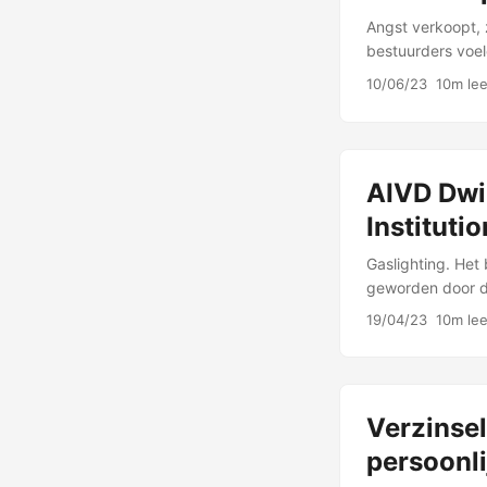
Angst verkoopt, 
bestuurders voel
de samenleving.
10/06/23
10m lee
AIVD Dwin
Instituti
Gaslighting. Het
geworden door de
Gaslighting is e
19/04/23
10m lee
Verzinsel
persoonl