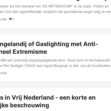
zeker als het stempel van ‘DE WETENSCHAP’ er op staat. Politici en
en zich dan ogenblikkelijk verplicht die gecreëerde angst weg te ne
 Met wat? …
❤️
stijd
1
gelandij of Gaslighting met Anti-
oneel Extremisme
 blijft een prachtig angstaanjagende term. Deze term is het bekendst
 film Gaslight (1944) met Ingrid Bergman in één van de hoofdrollen
en vorm van …
stijd
s in Vrij Nederland - een korte en
ijke beschouwing