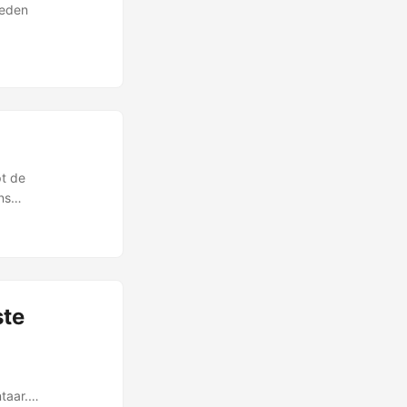
leden
pt de
ns
ste
taar.