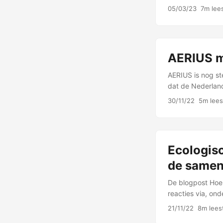
Daarbij ga ik er
05/03/23
7m lees
AERIUS m
AERIUS is nog ste
dat de Nederlan
instituties …
30/11/22
5m lees
Ecologisc
de samen
De blogpost Hoe 
reacties via, ond
deze blogpost o
21/11/22
8m leest