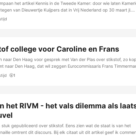
mpaan het artikel Kennis in de Tweede Kamer: door wie laten Kamer
tegen van Dieuwertje Kuijpers dat in Vrij Nederland op 30 maart jl.
 wel een …
tijd
tof college voor Caroline en Frans
naar Den Haag voor gesprek met Van der Plas over stikstof, zo ko
mt naar Den Haag, dat wil zeggen Eurocommissaris Frans Timmerma
offie bij …
🤬
tijd
1
 het RIVM - het vals dilemma als laat
uvel
 stuk gepubliceerd over stikstof. Eens zien wat de staat is van het
aille omtrent dit discours. Bij elk citaat uit dit artikel geef ik commen