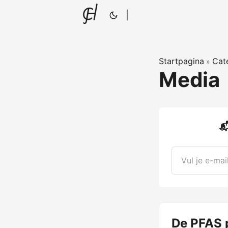
|
Startpagina
Cat
»
Media

De PFAS 