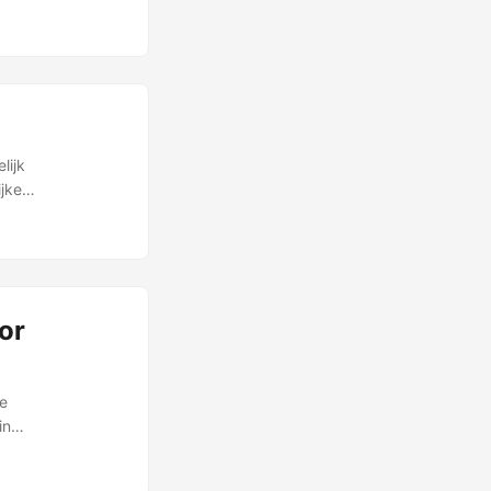
lijk
jke
or
ge
in