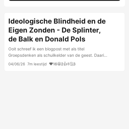
Ideologische Blindheid en de
Eigen Zonden - De Splinter,
de Balk en Donald Pols
Ooit schreef ik een blogpost met als titel
Groepsdenken als schuilkelder van de geest. Daarin
gaf ik aan dat wij mensen steeds vaker indelen in
❤️
🤩
👍
🤔
04/06/26
7m leestijd
16
2
1
3
groepen zodat we de persoon in kwestie kunnen
afserveren …