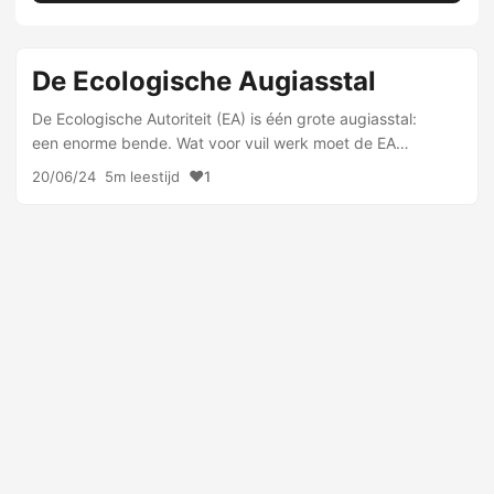
De Ecologische Augiasstal
De Ecologische Autoriteit (EA) is één grote augiasstal:
een enorme bende. Wat voor vuil werk moet de EA
opknappen? Met AERIUS en KDW de stikstofmythe in
❤️
20/06/24
5m leestijd
1
stand houden! Bij het RIVM begint het te dagen, …